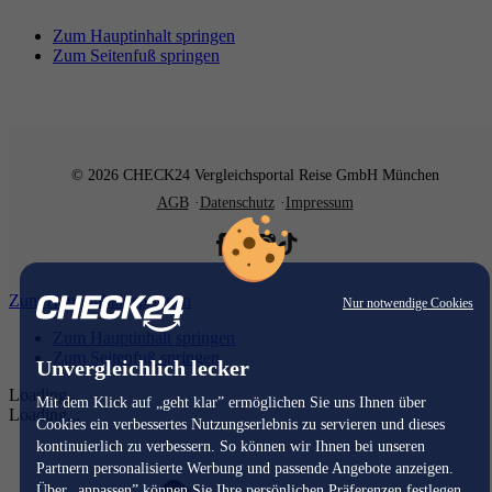
Zum Hauptinhalt springen
Zum Seitenfuß springen
© 2026 CHECK24 Vergleichsportal Reise GmbH München
AGB
Datenschutz
Impressum
Zum Hauptinhalt springen
Nur notwendige Cookies
Zum Hauptinhalt springen
Zum Seitenfuß springen
Unvergleichlich lecker
Loading...
Mit dem Klick auf „geht klar” ermöglichen Sie uns Ihnen über
Loading...
Cookies ein verbessertes Nutzungserlebnis zu servieren und dieses
kontinuierlich zu verbessern. So können wir Ihnen bei unseren
Partnern personalisierte Werbung und passende Angebote anzeigen.
Über „anpassen” können Sie Ihre persönlichen Präferenzen festlegen.