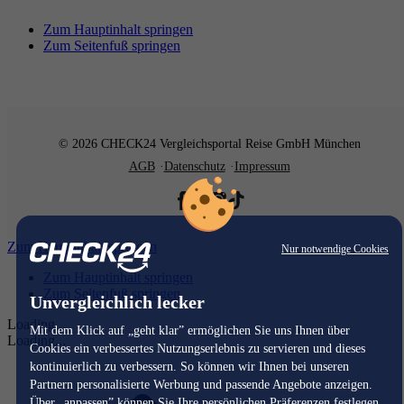
Zum Hauptinhalt springen
Zum Seitenfuß springen
© 2026 CHECK24 Vergleichsportal Reise GmbH München
AGB
Datenschutz
Impressum
Zum Hauptinhalt springen
Nur notwendige Cookies
Zum Hauptinhalt springen
Zum Seitenfuß springen
Unvergleichlich lecker
Loading...
Mit dem Klick auf „geht klar” ermöglichen Sie uns Ihnen über
Loading...
Cookies ein verbessertes Nutzungserlebnis zu servieren und dieses
kontinuierlich zu verbessern. So können wir Ihnen bei unseren
Partnern personalisierte Werbung und passende Angebote anzeigen.
Über „anpassen” können Sie Ihre persönlichen Präferenzen festlegen.