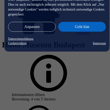
Dies ist auch nachträglich jederzeit möglich. Mit dem Klick auf „Nur
notwendige Cookies” werden lediglich technisch notwendige Cookies
gespeichert.
Anpassen
Geht klar
Startseite
Datenschutzerklärung
Hotel Museum Budapest
Cookierichtlinie
Impressum
Informationen öffnen
Bewertung: 4 von 5 Sternen