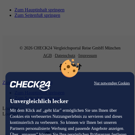
Zum Hauptinhalt springen
Zum Seitenfuß springen
© 2026 CHECK24 Vergleichsportal Reise GmbH München
AGB
Datenschutz
Impressum
Zum Hauptinhalt springen
Nur notwendige Cookies
Zum Hauptinhalt springen
Zum Seitenfuß springen
Unvergleichlich lecker
Loading...
Mit dem Klick auf „geht klar” ermöglichen Sie uns Ihnen über
Loading...
Cookies ein verbessertes Nutzungserlebnis zu servieren und dieses
kontinuierlich zu verbessern. So können wir Ihnen bei unseren
Partnern personalisierte Werbung und passende Angebote anzeigen.
Über „anpassen” können Sie Ihre persönlichen Präferenzen festlegen.