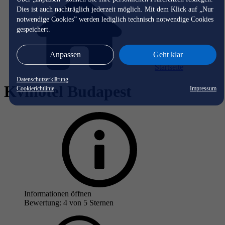
Dies ist auch nachträglich jederzeit möglich. Mit dem Klick auf „Nur
notwendige Cookies” werden lediglich technisch notwendige Cookies
gespeichert.
Anpassen
Geht klar
Startseite
Datenschutzerklärung
Kvihotel Budapest
Cookierichtlinie
Impressum
Informationen öffnen
Bewertung: 4 von 5 Sternen