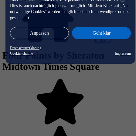
Dies ist auch nachträglich jederzeit möglich. Mit dem Klick auf „Nur
notwendige Cookies” werden lediglich technisch notwendige Cookies
gespeichert.
Anpassen
Geht klar
Startseite
Datenschutzerklärung
Four Points by Sheraton
Cookierichtlinie
Impressum
Midtown Times Square