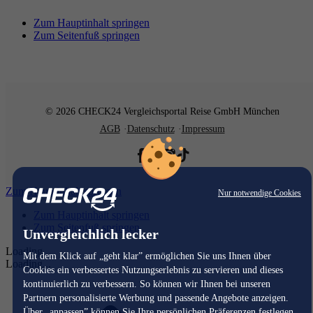
Zum Hauptinhalt springen
Zum Seitenfuß springen
© 2026 CHECK24 Vergleichsportal Reise GmbH München
AGB
Datenschutz
Impressum
Zum Hauptinhalt springen
Nur notwendige Cookies
Zum Hauptinhalt springen
Zum Seitenfuß springen
Unvergleichlich lecker
Loading...
Mit dem Klick auf „geht klar” ermöglichen Sie uns Ihnen über
Loading...
Cookies ein verbessertes Nutzungserlebnis zu servieren und dieses
kontinuierlich zu verbessern. So können wir Ihnen bei unseren
Partnern personalisierte Werbung und passende Angebote anzeigen.
Über „anpassen” können Sie Ihre persönlichen Präferenzen festlegen.