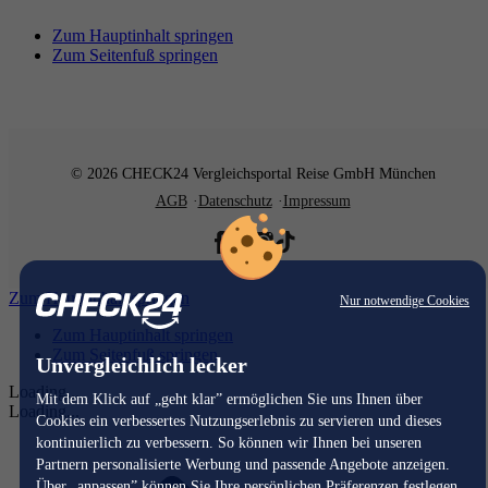
Zum Hauptinhalt springen
Zum Seitenfuß springen
© 2026 CHECK24 Vergleichsportal Reise GmbH München
AGB
Datenschutz
Impressum
Zum Hauptinhalt springen
Nur notwendige Cookies
Zum Hauptinhalt springen
Zum Seitenfuß springen
Unvergleichlich lecker
Loading...
Mit dem Klick auf „geht klar” ermöglichen Sie uns Ihnen über
Loading...
Cookies ein verbessertes Nutzungserlebnis zu servieren und dieses
kontinuierlich zu verbessern. So können wir Ihnen bei unseren
Partnern personalisierte Werbung und passende Angebote anzeigen.
Über „anpassen” können Sie Ihre persönlichen Präferenzen festlegen.