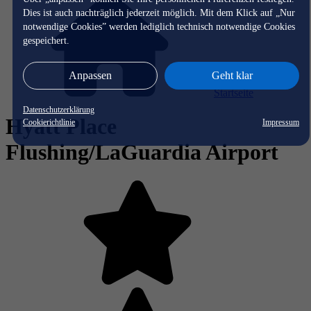
Dies ist auch nachträglich jederzeit möglich. Mit dem Klick auf „Nur
notwendige Cookies” werden lediglich technisch notwendige Cookies
gespeichert.
Anpassen
Geht klar
Startseite
Datenschutzerklärung
Hyatt Place
Cookierichtlinie
Impressum
Flushing/LaGuardia Airport