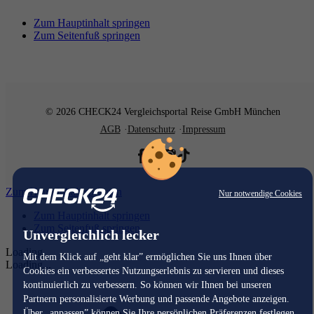
Zum Hauptinhalt springen
Zum Seitenfuß springen
© 2026 CHECK24 Vergleichsportal Reise GmbH München
AGB
Datenschutz
Impressum
Zum Hauptinhalt springen
Nur notwendige Cookies
Zum Hauptinhalt springen
Zum Seitenfuß springen
Unvergleichlich lecker
Loading...
Mit dem Klick auf „geht klar” ermöglichen Sie uns Ihnen über
Loading...
Cookies ein verbessertes Nutzungserlebnis zu servieren und dieses
kontinuierlich zu verbessern. So können wir Ihnen bei unseren
Partnern personalisierte Werbung und passende Angebote anzeigen.
Über „anpassen” können Sie Ihre persönlichen Präferenzen festlegen.