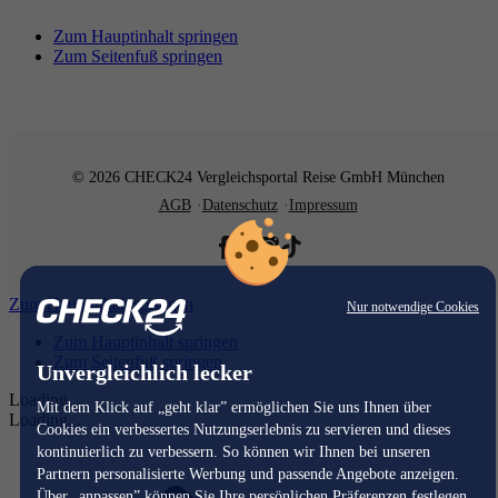
Zum Hauptinhalt springen
Zum Seitenfuß springen
© 2026 CHECK24 Vergleichsportal Reise GmbH München
AGB
Datenschutz
Impressum
Zum Hauptinhalt springen
Nur notwendige Cookies
Zum Hauptinhalt springen
Zum Seitenfuß springen
Unvergleichlich lecker
Loading...
Mit dem Klick auf „geht klar” ermöglichen Sie uns Ihnen über
Loading...
Cookies ein verbessertes Nutzungserlebnis zu servieren und dieses
kontinuierlich zu verbessern. So können wir Ihnen bei unseren
Partnern personalisierte Werbung und passende Angebote anzeigen.
Über „anpassen” können Sie Ihre persönlichen Präferenzen festlegen.