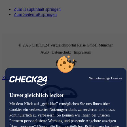
Zum Hauptinhalt springen
Zum Seitenfuß springen
© 2026 CHECK24 Vergleichsportal Reise GmbH München
AGB
Datenschutz
Impressum
Zum Hauptinhalt springen
Nur notwendige Cookies
Unvergleichlich lecker
Mit dem Klick auf „geht klar” ermöglichen Sie uns Ihnen über
Cookies ein verbessertes Nutzungserlebnis zu servieren und dieses
kontinuierlich zu verbessern. So können wir Ihnen bei unseren
Partnern personalisierte Werbung und passende Angebote anzeigen.
Reise
Über „anpassen” können Sie Ihre persönlichen Präferenzen festlegen.