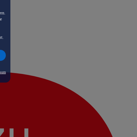
ern.
de
rt.
ssum
zu