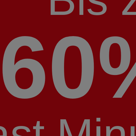
60
ast Min