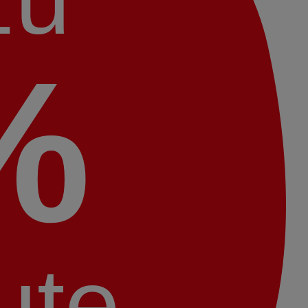
%
ute