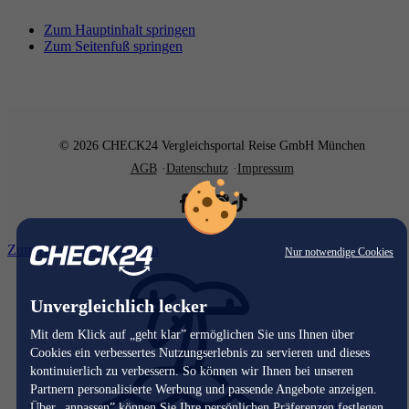
Zum Hauptinhalt springen
Zum Seitenfuß springen
© 2026 CHECK24 Vergleichsportal Reise GmbH München
AGB
Datenschutz
Impressum
Zum Hauptinhalt springen
Nur notwendige Cookies
Unvergleichlich lecker
Mit dem Klick auf „geht klar” ermöglichen Sie uns Ihnen über
Cookies ein verbessertes Nutzungserlebnis zu servieren und dieses
kontinuierlich zu verbessern. So können wir Ihnen bei unseren
Partnern personalisierte Werbung und passende Angebote anzeigen.
Reise
Über „anpassen” können Sie Ihre persönlichen Präferenzen festlegen.