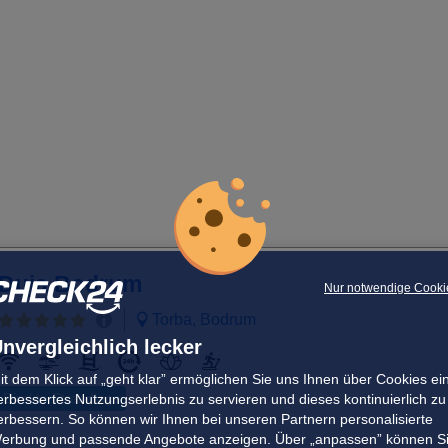
Duja Bodrum
Nur notwendige Cooki
Torba, Bodrum
nvergleichlich lecker
it dem Klick auf „geht klar” ermöglichen Sie uns Ihnen über Cookies ei
Direkte Strandlage
erbessertes Nutzungserlebnis zu servieren und dieses kontinuierlich zu
erbessern. So können wir Ihnen bei unseren Partnern personalisierte
erbung und passende Angebote anzeigen. Über „anpassen” können S