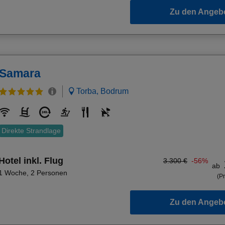
Zu den Angeb
Samara
Torba, Bodrum
Direkte Strandlage
Hotel inkl. Flug
3.300 €
-56%
ab
1 Woche
,
2 Personen
(Pr
Zu den Angeb