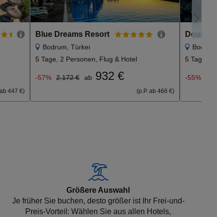
Blue Dreams Resort
Bodrum, Türkei
Bodrum,
5 Tage, 2 Personen, Flug & Hotel
5 Tage, 2 
932 €
-57%
2.172 €
ab
-55%
2.2
 ab 447 €)
(p.P. ab 466 €)
Größere Auswahl
Je früher Sie buchen, desto größer ist Ihr Frei-und-
Preis-Vorteil: Wählen Sie aus allen Hotels,