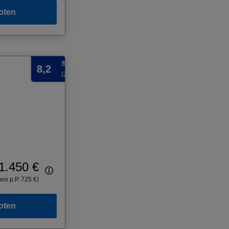
oten
Sehr gut
8,2
(257 Bewertungen)
1.450 €
eis p.P. 725 €)
oten