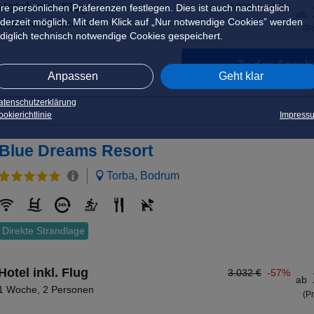
Hotel inkl. Flug
2.302 €
-45%
hre persönlichen Präferenzen festlegen. Dies ist auch nachträglich
ab
ederzeit möglich. Mit dem Klick auf „Nur notwendige Cookies” werden
1 Woche
,
2 Personen
(Pr
ediglich technisch notwendige Cookies gespeichert.
Zu den Angeb
Anpassen
Geht klar
atenschutzerklärung
okierichtlinie
Impress
Blue Dreams Resort
Torba, Bodrum
Direkte Strandlage
Hotel inkl. Flug
3.032 €
-57%
ab
1 Woche
,
2 Personen
(Pr