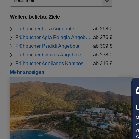
Weitere beliebte Ziele
Frühbucher Lara Angebote
ab 298 €
Frühbucher Agia Pelagia Angebote
ab 276 €
Frühbucher Psalidi Angebote
ab 309 €
Frühbucher Gouves Angebote
ab 278 €
Frühbucher Adelianos Kampos Angebote
ab 316 €
Mehr anzeigen
U
M
v
v
W