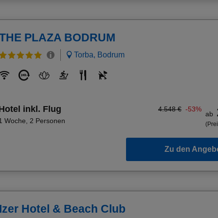
THE PLAZA BODRUM
Torba, Bodrum
Hotel inkl. Flug
4.548 €
-53%
ab
1 Woche
,
2 Personen
(Prei
Zu den Angeb
Izer Hotel & Beach Club