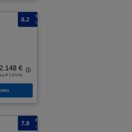
Sehr gut
8,2
(70 Bewertungen)
2.148 €
s p.P. 1.074 €)
oten
Befriedigend
7,8
(1883 Bewertungen)