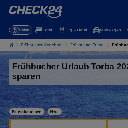
Reise
Hotel
Flug + Hotel
Mietwagen
Frühbucher-Angebote
Frühbucher Türkei
Frühbuc
Frühbucher Urlaub Torba 20
sparen
Pauschalreisen
Hotel