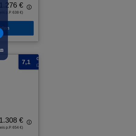
1.276 €
eis p.P. 638 €)
oten
um
Gut
7,1
(132 Bewertungen)
1.308 €
eis p.P. 654 €)