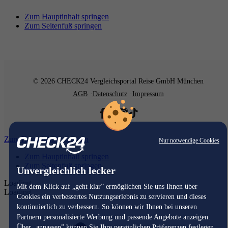
Zum Hauptinhalt springen
Zum Seitenfuß springen
© 2026 CHECK24 Vergleichsportal Reise GmbH München
AGB
Datenschutz
Impressum
Zum Hauptinhalt springen
Nur notwendige Cookies
Zum Hauptinhalt springen
Zum Seitenfuß springen
Unvergleichlich lecker
Loading...
Mit dem Klick auf „geht klar” ermöglichen Sie uns Ihnen über
Loading...
Cookies ein verbessertes Nutzungserlebnis zu servieren und dieses
kontinuierlich zu verbessern. So können wir Ihnen bei unseren
Partnern personalisierte Werbung und passende Angebote anzeigen.
Über „anpassen” können Sie Ihre persönlichen Präferenzen festlegen.