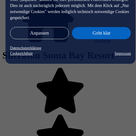
Dies ist auch nachträglich jederzeit möglich. Mit dem Klick auf „Nur
notwendige Cookies” werden lediglich technisch notwendige Cookies
gespeichert.
Anpassen
Geht klar
Startseite
Datenschutzerklärung
Sheraton Soma Bay Resort
Cookierichtlinie
Impressum