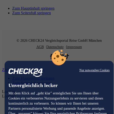
Zum Hauptinhalt springen
Zum Seitenfuß springen
© 2026 CHECK24 Vergleichsportal Reise GmbH München
AGB
Datenschutz
Impressum
Zum Hauptinhalt springen
Nur notwendige Cookies
Zum Hauptinhalt springen
Zum Seitenfuß springen
Unvergleichlich lecker
Loading...
Mit dem Klick auf „geht klar” ermöglichen Sie uns Ihnen über
Loading...
Cookies ein verbessertes Nutzungserlebnis zu servieren und dieses
kontinuierlich zu verbessern. So können wir Ihnen bei unseren
Partnern personalisierte Werbung und passende Angebote anzeigen.
Über „anpassen” können Sie Ihre persönlichen Präferenzen festlegen.