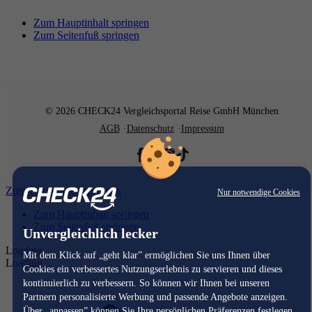
Zum Hauptinhalt springen
Zum Seitenfuß springen
© 2026 CHECK24 Vergleichsportal Reise GmbH München
AGB
Datenschutz
Impressum
Zum Hauptinhalt springen
Nur notwendige Cookies
Zum Hauptinhalt springen
Zum Seitenfuß springen
Unvergleichlich lecker
Loading...
Mit dem Klick auf „geht klar” ermöglichen Sie uns Ihnen über
Loading...
Cookies ein verbessertes Nutzungserlebnis zu servieren und dieses
kontinuierlich zu verbessern. So können wir Ihnen bei unseren
Partnern personalisierte Werbung und passende Angebote anzeigen.
Über „anpassen” können Sie Ihre persönlichen Präferenzen festlegen.