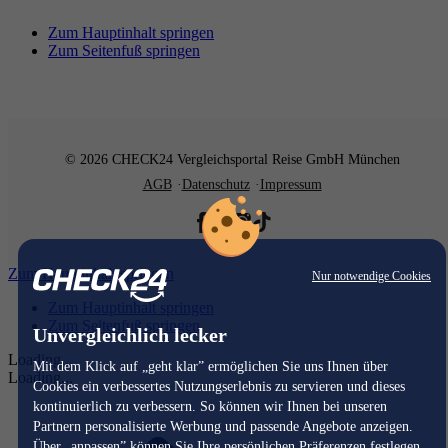
Zum Hauptinhalt springen
Zum Seitenfuß springen
© 2026 CHECK24 Vergleichsportal Reise GmbH München
AGB
Datenschutz
Impressum
Zum Hauptinhalt springen
Nur notwendige Cookies
Zum Hauptinhalt springen
Zum Seitenfuß springen
Unvergleichlich lecker
Loading...
Mit dem Klick auf „geht klar” ermöglichen Sie uns Ihnen über
Loading...
Cookies ein verbessertes Nutzungserlebnis zu servieren und dieses
kontinuierlich zu verbessern. So können wir Ihnen bei unseren
Partnern personalisierte Werbung und passende Angebote anzeigen.
Über „anpassen” können Sie Ihre persönlichen Präferenzen festlegen.