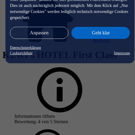
Dies ist auch nachträglich jederzeit möglich. Mit dem Klick auf „Nur
notwendige Cookies” werden lediglich technisch notwendige Cookies
gespeichert.
Anpassen
Geht klar
Startseite
Datenschutzerklärung
KING's HOTEL First Class
Cookierichtlinie
Impressum
Informationen öffnen
Bewertung: 4 von 5 Sternen