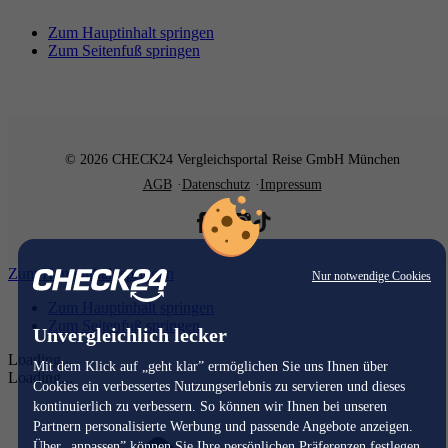
Zum Hauptinhalt springen
Zum Seitenfuß springen
© 2026 CHECK24 Vergleichsportal Reise GmbH München
AGB
Datenschutz
Impressum
Zum Hauptinhalt springen
Nur notwendige Cookies
Zum Hauptinhalt springen
Zum Seitenfuß springen
Unvergleichlich lecker
Loading...
Mit dem Klick auf „geht klar” ermöglichen Sie uns Ihnen über
Loading...
Cookies ein verbessertes Nutzungserlebnis zu servieren und dieses
kontinuierlich zu verbessern. So können wir Ihnen bei unseren
Partnern personalisierte Werbung und passende Angebote anzeigen.
Über „anpassen” können Sie Ihre persönlichen Präferenzen festlegen.