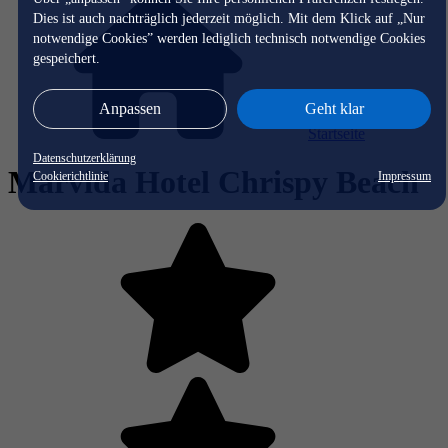
Dies ist auch nachträglich jederzeit möglich. Mit dem Klick auf „Nur
notwendige Cookies” werden lediglich technisch notwendige Cookies
gespeichert.
Anpassen
Geht klar
Startseite
Datenschutzerklärung
Marvida Hotel Chrispy Beach
Cookierichtlinie
Impressum