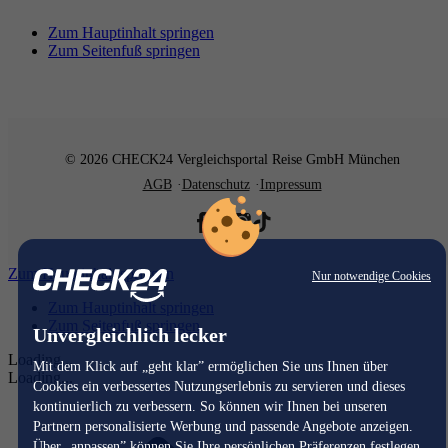
Zum Hauptinhalt springen
Zum Seitenfuß springen
© 2026 CHECK24 Vergleichsportal Reise GmbH München
AGB
Datenschutz
Impressum
Zum Hauptinhalt springen
Nur notwendige Cookies
Zum Hauptinhalt springen
Zum Seitenfuß springen
Unvergleichlich lecker
Loading...
Mit dem Klick auf „geht klar” ermöglichen Sie uns Ihnen über
Loading...
Cookies ein verbessertes Nutzungserlebnis zu servieren und dieses
kontinuierlich zu verbessern. So können wir Ihnen bei unseren
Partnern personalisierte Werbung und passende Angebote anzeigen.
Über „anpassen” können Sie Ihre persönlichen Präferenzen festlegen.