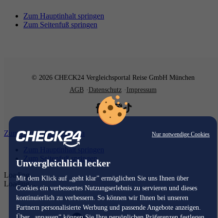
Zum Hauptinhalt springen
Zum Seitenfuß springen
© 2026 CHECK24 Vergleichsportal Reise GmbH München
AGB
Datenschutz
Impressum
Zum Hauptinhalt springen
Nur notwendige Cookies
Zum Hauptinhalt springen
Zum Seitenfuß springen
Unvergleichlich lecker
Loading...
Mit dem Klick auf „geht klar” ermöglichen Sie uns Ihnen über
Loading...
Cookies ein verbessertes Nutzungserlebnis zu servieren und dieses
kontinuierlich zu verbessern. So können wir Ihnen bei unseren
Partnern personalisierte Werbung und passende Angebote anzeigen.
Über „anpassen” können Sie Ihre persönlichen Präferenzen festlegen.