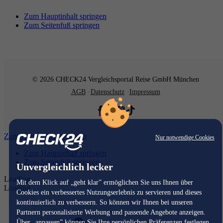
Zum Hauptinhalt springen
Zum Seitenfuß springen
© 2026 CHECK24 Vergleichsportal Reise GmbH München
AGB
Datenschutz
Impressum
Zum Hauptinhalt springen
Nur notwendige Cookies
Zum Hauptinhalt springen
Zum Seitenfuß springen
Unvergleichlich lecker
Loading...
Mit dem Klick auf „geht klar” ermöglichen Sie uns Ihnen über
Loading...
Cookies ein verbessertes Nutzungserlebnis zu servieren und dieses
kontinuierlich zu verbessern. So können wir Ihnen bei unseren
Partnern personalisierte Werbung und passende Angebote anzeigen.
Über „anpassen” können Sie Ihre persönlichen Präferenzen festlegen.