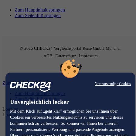
Zum Hauptinhalt springen
Zum Seitenfuß springen
© 2026 CHECK24 Vergleichsportal Reise GmbH München
AGB
Datenschutz
Impressum
Zum Hauptinhalt springen
Nur notwendige Cookies
Zum Hauptinhalt springen
Zum Seitenfuß springen
Unvergleichlich lecker
Loading...
Mit dem Klick auf „geht klar” ermöglichen Sie uns Ihnen über
Loading...
Cookies ein verbessertes Nutzungserlebnis zu servieren und dieses
kontinuierlich zu verbessern. So können wir Ihnen bei unseren
Partnern personalisierte Werbung und passende Angebote anzeigen.
Über „anpassen” können Sie Ihre persönlichen Präferenzen festlegen.