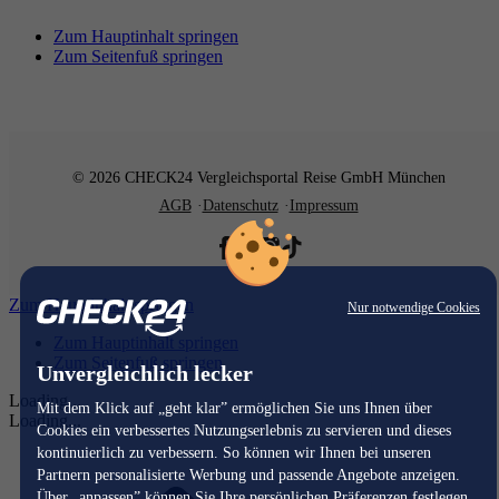
Zum Hauptinhalt springen
Zum Seitenfuß springen
© 2026 CHECK24 Vergleichsportal Reise GmbH München
AGB
Datenschutz
Impressum
Zum Hauptinhalt springen
Nur notwendige Cookies
Zum Hauptinhalt springen
Zum Seitenfuß springen
Unvergleichlich lecker
Loading...
Mit dem Klick auf „geht klar” ermöglichen Sie uns Ihnen über
Loading...
Cookies ein verbessertes Nutzungserlebnis zu servieren und dieses
kontinuierlich zu verbessern. So können wir Ihnen bei unseren
Partnern personalisierte Werbung und passende Angebote anzeigen.
Über „anpassen” können Sie Ihre persönlichen Präferenzen festlegen.