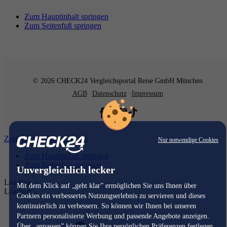
Zum Hauptinhalt springen
Zum Seitenfuß springen
© 2026 CHECK24 Vergleichsportal Reise GmbH München
AGB
Datenschutz
Impressum
Zum Hauptinhalt springen
Nur notwendige Cookies
Zum Hauptinhalt springen
Zum Seitenfuß springen
Unvergleichlich lecker
Loading...
Mit dem Klick auf „geht klar” ermöglichen Sie uns Ihnen über
Loading...
Cookies ein verbessertes Nutzungserlebnis zu servieren und dieses
kontinuierlich zu verbessern. So können wir Ihnen bei unseren
Partnern personalisierte Werbung und passende Angebote anzeigen.
Über „anpassen” können Sie Ihre persönlichen Präferenzen festlegen.