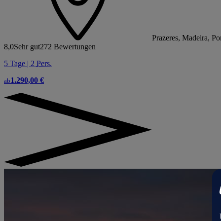
Prazeres, Madeira, Po
8,0
Sehr gut
272 Bewertungen
5 Tage | 2
Pers.
1.290,00 €
ab