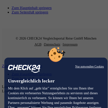
Zum Hauptinhalt springen
Zum Seitenfuß springen
© 2026 CHECK24 Vergleichsportal Reise GmbH München
AGB
Datenschutz
Impressum
Zum Hauptinhalt springen
Nur notwendige Cookies
Zum Hauptinhalt springen
Zum Seitenfuß springen
Unvergleichlich lecker
Loading...
Mit dem Klick auf „geht klar” ermöglichen Sie uns Ihnen über
Loading...
Cookies ein verbessertes Nutzungserlebnis zu servieren und dieses
kontinuierlich zu verbessern. So können wir Ihnen bei unseren
Partnern personalisierte Werbung und passende Angebote anzeigen.
Über „anpassen” können Sie Ihre persönlichen Präferenzen festlegen.