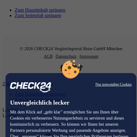
Zum Hauptinhalt springen
Zum Seitenfuß springen
© 2026 CHECK24 Vergleichsportal Reise GmbH München
AGB
Datenschutz
Impressum
Zum Hauptinhalt springen
Nur notwendige Cookies
Zum Hauptinhalt springen
Zum Seitenfuß springen
Unvergleichlich lecker
Loading...
Mit dem Klick auf „geht klar” ermöglichen Sie uns Ihnen über
Loading...
Cookies ein verbessertes Nutzungserlebnis zu servieren und dieses
kontinuierlich zu verbessern. So können wir Ihnen bei unseren
Partnern personalisierte Werbung und passende Angebote anzeigen.
Über „anpassen” können Sie Ihre persönlichen Präferenzen festlegen.