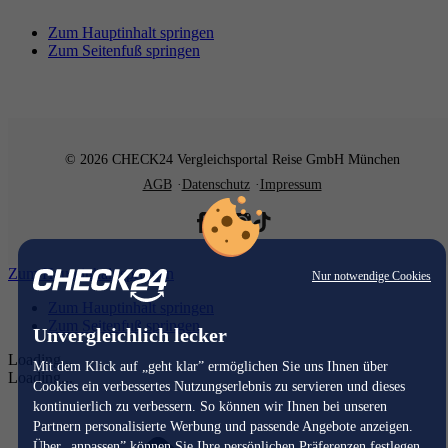
Zum Hauptinhalt springen
Zum Seitenfuß springen
© 2026 CHECK24 Vergleichsportal Reise GmbH München
AGB
Datenschutz
Impressum
Zum Hauptinhalt springen
Nur notwendige Cookies
Zum Hauptinhalt springen
Zum Seitenfuß springen
Unvergleichlich lecker
Loading...
Mit dem Klick auf „geht klar” ermöglichen Sie uns Ihnen über
Loading...
Cookies ein verbessertes Nutzungserlebnis zu servieren und dieses
kontinuierlich zu verbessern. So können wir Ihnen bei unseren
Partnern personalisierte Werbung und passende Angebote anzeigen.
Über „anpassen” können Sie Ihre persönlichen Präferenzen festlegen.