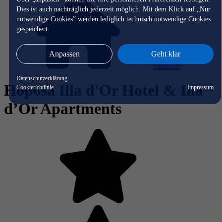
Dies ist auch nachträglich jederzeit möglich. Mit dem Klick auf „Nur
notwendige Cookies” werden lediglich technisch notwendige Cookies
gespeichert.
Anpassen
Geht klar
Startseite
Datenschutzerklärung
Hoposa Illa d'Or Hotel & Illa
Cookierichtlinie
Impressum
d’Or Apartments