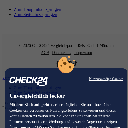
Zum Hauptinhalt springen
Zum Seitenfuß springen
© 2026 CHECK24 Vergleichsportal Reise GmbH München
AGB
Datenschutz
Impressum
Zum Hauptinhalt springen
Nur notwendige Cookies
Zum Hauptinhalt springen
Zum Seitenfuß springen
Unvergleichlich lecker
Loading...
Mit dem Klick auf „geht klar” ermöglichen Sie uns Ihnen über
Loading...
Cookies ein verbessertes Nutzungserlebnis zu servieren und dieses
kontinuierlich zu verbessern. So können wir Ihnen bei unseren
Partnern personalisierte Werbung und passende Angebote anzeigen.
Über „anpassen” können Sie Ihre persönlichen Präferenzen festlegen.