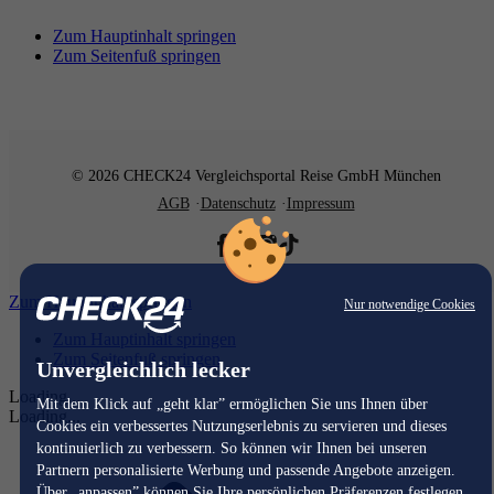
Zum Hauptinhalt springen
Zum Seitenfuß springen
© 2026 CHECK24 Vergleichsportal Reise GmbH München
AGB
Datenschutz
Impressum
Zum Hauptinhalt springen
Nur notwendige Cookies
Zum Hauptinhalt springen
Zum Seitenfuß springen
Unvergleichlich lecker
Loading...
Mit dem Klick auf „geht klar” ermöglichen Sie uns Ihnen über
Loading...
Cookies ein verbessertes Nutzungserlebnis zu servieren und dieses
kontinuierlich zu verbessern. So können wir Ihnen bei unseren
Partnern personalisierte Werbung und passende Angebote anzeigen.
Über „anpassen” können Sie Ihre persönlichen Präferenzen festlegen.