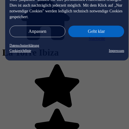
Dies ist auch nachträglich jederzeit möglich. Mit dem Klick auf „Nur
notwendige Cookies” werden lediglich technisch notwendige Cookies
gespeichert.
Anpassen
Geht klar
Startseite
Datenschutzerklärung
La Torre Ibiza
Cookierichtlinie
Impressum