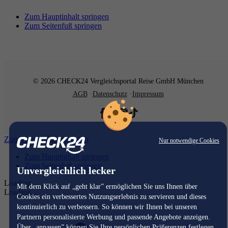
Zum Hauptinhalt springen
Zum Seitenfuß springen
© 2026 CHECK24 Vergleichsportal Reise GmbH München
AGB
Datenschutz
Impressum
Zum Hauptinhalt springen
Nur notwendige Cookies
Zum Hauptinhalt springen
Zum Seitenfuß springen
Unvergleichlich lecker
Loading...
Mit dem Klick auf „geht klar” ermöglichen Sie uns Ihnen über
Loading...
Cookies ein verbessertes Nutzungserlebnis zu servieren und dieses
kontinuierlich zu verbessern. So können wir Ihnen bei unseren
Partnern personalisierte Werbung und passende Angebote anzeigen.
Über „anpassen” können Sie Ihre persönlichen Präferenzen festlegen.