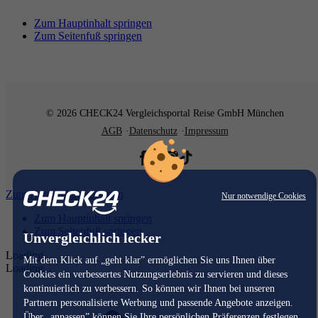
Zum Hauptinhalt springen
Zum Seitenfuß springen
© 2026 CHECK24 Vergleichsportal Reise GmbH München
AGB
Datenschutz
Impressum
Zum Hauptinhalt springen
Nur notwendige Cookies
Zum Hauptinhalt springen
Zum Seitenfuß springen
Unvergleichlich lecker
Loading...
Mit dem Klick auf „geht klar” ermöglichen Sie uns Ihnen über
Loading...
Cookies ein verbessertes Nutzungserlebnis zu servieren und dieses
kontinuierlich zu verbessern. So können wir Ihnen bei unseren
Partnern personalisierte Werbung und passende Angebote anzeigen.
Über „anpassen” können Sie Ihre persönlichen Präferenzen festlegen.