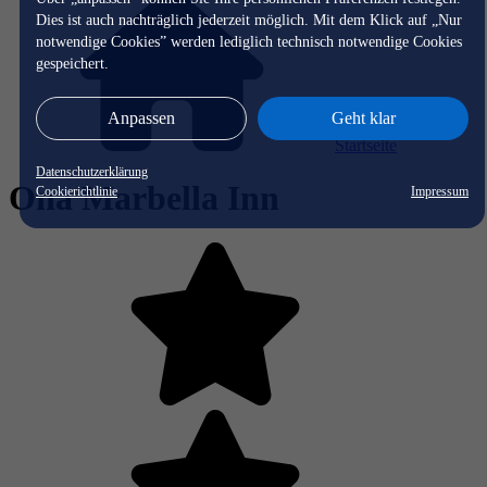
Dies ist auch nachträglich jederzeit möglich. Mit dem Klick auf „Nur
notwendige Cookies” werden lediglich technisch notwendige Cookies
gespeichert.
Anpassen
Geht klar
Startseite
Datenschutzerklärung
Ona Marbella Inn
Cookierichtlinie
Impressum