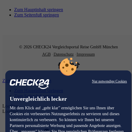
Zum Hauptinhalt springen
Zum Seitenfuß springen
© 2026 CHECK24 Vergleichsportal Reise GmbH München
AGB
Datenschutz
Impressum
Zum Hauptinhalt springen
Nur notwendige Cookies
Zum Hauptinhalt springen
Zum Seitenfuß springen
Unvergleichlich lecker
Loading...
Mit dem Klick auf „geht klar” ermöglichen Sie uns Ihnen über
Loading...
Cookies ein verbessertes Nutzungserlebnis zu servieren und dieses
kontinuierlich zu verbessern. So können wir Ihnen bei unseren
Partnern personalisierte Werbung und passende Angebote anzeigen.
Über „anpassen” können Sie Ihre persönlichen Präferenzen festlegen.