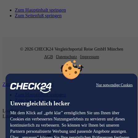
Zum Hauptinhalt springen
Zum Seitenfuß springen
© 2026 CHECK24 Vergleichsportal Reise GmbH München
AGB
Datenschutz
Impressum
Zum Hauptinhalt springen
Nur notwendige Cookies
Zum Hauptinhalt springen
Zum Seitenfuß springen
Unvergleichlich lecker
Loading...
Mit dem Klick auf „geht klar” ermöglichen Sie uns Ihnen über
Loading...
Cookies ein verbessertes Nutzungserlebnis zu servieren und dieses
kontinuierlich zu verbessern. So können wir Ihnen bei unseren
Partnern personalisierte Werbung und passende Angebote anzeigen.
Über „anpassen” können Sie Ihre persönlichen Präferenzen festlegen.