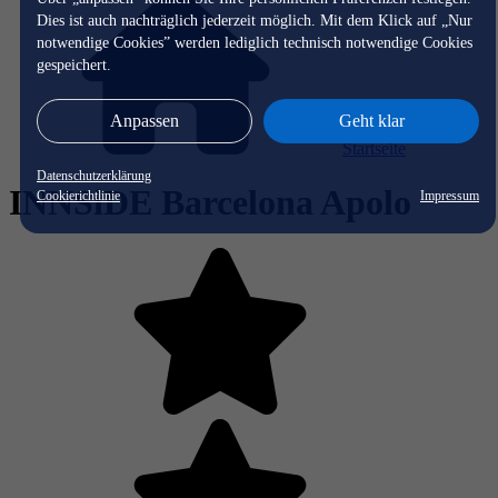
Dies ist auch nachträglich jederzeit möglich. Mit dem Klick auf „Nur
notwendige Cookies” werden lediglich technisch notwendige Cookies
gespeichert.
Anpassen
Geht klar
Startseite
Datenschutzerklärung
INNSiDE Barcelona Apolo
Cookierichtlinie
Impressum