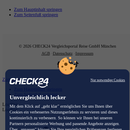
Zum Hauptinhalt springen
Zum Seitenfuß springen
© 2026 CHECK24 Vergleichsportal Reise GmbH München
AGB
Datenschutz
Impressum
Zum Hauptinhalt springen
Nur notwendige Cookies
Zum Hauptinhalt springen
Zum Seitenfuß springen
Unvergleichlich lecker
Loading...
Mit dem Klick auf „geht klar” ermöglichen Sie uns Ihnen über
Loading...
Cookies ein verbessertes Nutzungserlebnis zu servieren und dieses
kontinuierlich zu verbessern. So können wir Ihnen bei unseren
Partnern personalisierte Werbung und passende Angebote anzeigen.
Über „anpassen” können Sie Ihre persönlichen Präferenzen festlegen.