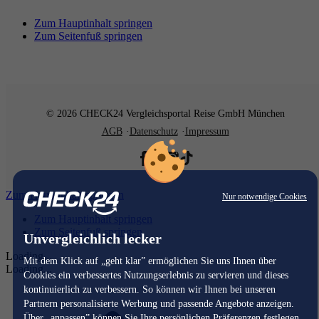
Zum Hauptinhalt springen
Zum Seitenfuß springen
© 2026 CHECK24 Vergleichsportal Reise GmbH München
AGB
Datenschutz
Impressum
Zum Hauptinhalt springen
Nur notwendige Cookies
Zum Hauptinhalt springen
Zum Seitenfuß springen
Unvergleichlich lecker
Loading...
Mit dem Klick auf „geht klar” ermöglichen Sie uns Ihnen über
Loading...
Cookies ein verbessertes Nutzungserlebnis zu servieren und dieses
kontinuierlich zu verbessern. So können wir Ihnen bei unseren
Partnern personalisierte Werbung und passende Angebote anzeigen.
Über „anpassen” können Sie Ihre persönlichen Präferenzen festlegen.