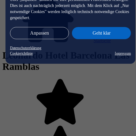
Dies ist auch nachträglich jederzeit möglich. Mit dem Klick auf „Nur
notwendige Cookies” werden lediglich technisch notwendige Cookies
gespeichert.
Anpassen
Geht klar
Startseite
Datenschutzerklärung
Leonardo Hotel Barcelona Las
Cookierichtlinie
Impressum
Ramblas