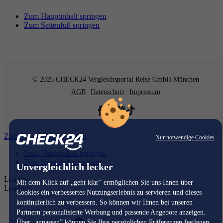
Zum Hauptinhalt springen
Zum Seitenfuß springen
© 2026 CHECK24 Vergleichsportal Reise GmbH München
AGB
Datenschutz
Impressum
Zum Hauptinhalt springen
Nur notwendige Cookies
Zum Hauptinhalt springen
Zum Seitenfuß springen
Unvergleichlich lecker
Loading...
Mit dem Klick auf „geht klar” ermöglichen Sie uns Ihnen über
Loading...
Cookies ein verbessertes Nutzungserlebnis zu servieren und dieses
kontinuierlich zu verbessern. So können wir Ihnen bei unseren
Partnern personalisierte Werbung und passende Angebote anzeigen.
Über „anpassen” können Sie Ihre persönlichen Präferenzen festlegen.