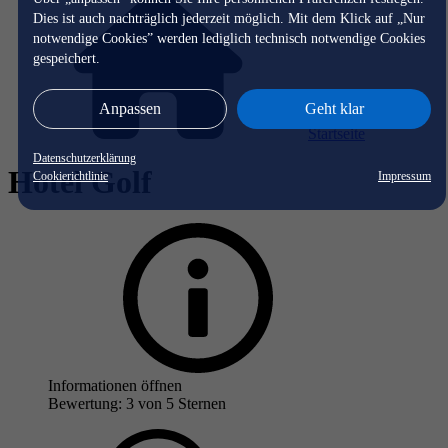
Dies ist auch nachträglich jederzeit möglich. Mit dem Klick auf „Nur
notwendige Cookies” werden lediglich technisch notwendige Cookies
gespeichert.
Anpassen
Geht klar
Startseite
Datenschutzerklärung
Hotel Golf
Cookierichtlinie
Impressum
Informationen öffnen
Bewertung: 3 von 5 Sternen