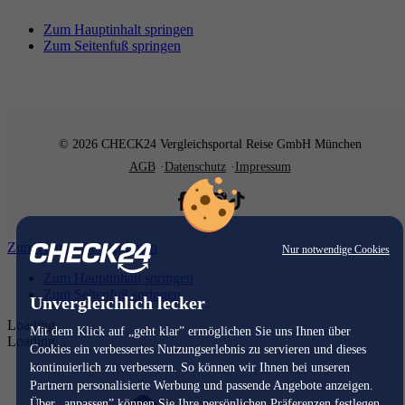
Zum Hauptinhalt springen
Zum Seitenfuß springen
© 2026 CHECK24 Vergleichsportal Reise GmbH München
AGB
Datenschutz
Impressum
Zum Hauptinhalt springen
Nur notwendige Cookies
Zum Hauptinhalt springen
Zum Seitenfuß springen
Unvergleichlich lecker
Loading...
Mit dem Klick auf „geht klar” ermöglichen Sie uns Ihnen über
Loading...
Cookies ein verbessertes Nutzungserlebnis zu servieren und dieses
kontinuierlich zu verbessern. So können wir Ihnen bei unseren
Partnern personalisierte Werbung und passende Angebote anzeigen.
Über „anpassen” können Sie Ihre persönlichen Präferenzen festlegen.