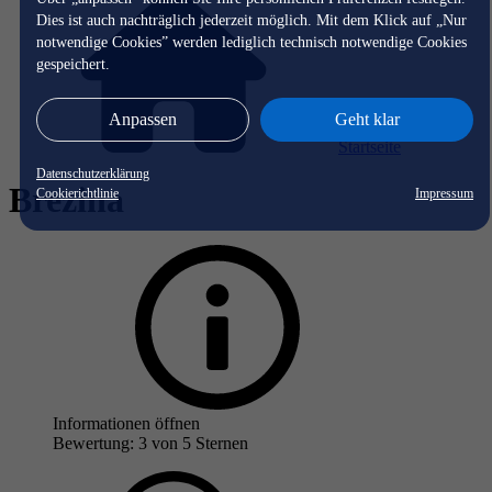
Dies ist auch nachträglich jederzeit möglich. Mit dem Klick auf „Nur
notwendige Cookies” werden lediglich technisch notwendige Cookies
gespeichert.
Anpassen
Geht klar
Startseite
Datenschutzerklärung
Brezina
Cookierichtlinie
Impressum
Informationen öffnen
Bewertung: 3 von 5 Sternen