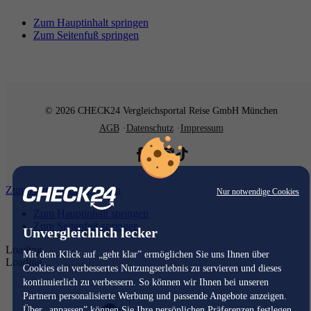
Zum Hauptinhalt springen
Zum Seitenfuß springen
© 2026 CHECK24 Vergleichsportal Reise GmbH München
AGB
Datenschutz
Impressum
Zum Hauptinhalt springen
Nur notwendige Cookies
Zum Hauptinhalt springen
Zum Seitenfuß springen
Unvergleichlich lecker
Loading...
Mit dem Klick auf „geht klar” ermöglichen Sie uns Ihnen über
Loading...
Cookies ein verbessertes Nutzungserlebnis zu servieren und dieses
kontinuierlich zu verbessern. So können wir Ihnen bei unseren
Partnern personalisierte Werbung und passende Angebote anzeigen.
Über „anpassen” können Sie Ihre persönlichen Präferenzen festlegen.