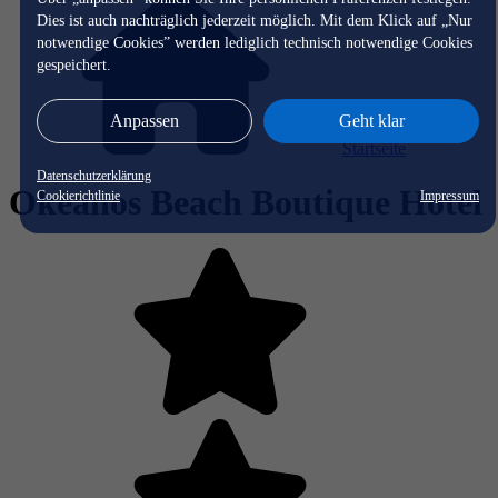
Dies ist auch nachträglich jederzeit möglich. Mit dem Klick auf „Nur
notwendige Cookies” werden lediglich technisch notwendige Cookies
gespeichert.
Anpassen
Geht klar
Startseite
Datenschutzerklärung
Okeanos Beach Boutique Hotel
Cookierichtlinie
Impressum