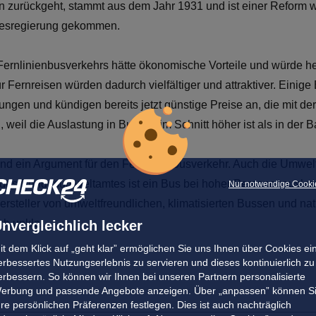
zurückgeht, stammt aus dem Jahr 1931 und ist einer Reform w
desregierung gekommen.
Fernlinienbusverkehrs hätte ökonomische Vorteile und würde hel
ür Fernreisen würden dadurch vielfältiger und attraktiver. Ein
ungen und kündigen bereits jetzt günstige Preise an, die mit d
 weil die Auslastung in Bussen im Schnitt höher ist als in der B
sind ein Argument für den Fernlinienbusverkehr. Auch die Umwe
n des Bundesumweltamtes ist ein Bus bei hoher Personenausla
Nur notwendige Cooki
Hersteller von umweltfreundlichen, klimatisierten Bussen und n
ch unklar.
nvergleichlich lecker
it dem Klick auf „geht klar” ermöglichen Sie uns Ihnen über Cookies ei
erbessertes Nutzungserlebnis zu servieren und dieses kontinuierlich zu
erbessern. So können wir Ihnen bei unseren Partnern personalisierte
erbung und passende Angebote anzeigen. Über „anpassen” können S
hre persönlichen Präferenzen festlegen. Dies ist auch nachträglich