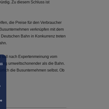
ürdig. Zu diesem Schluss ist
fen, die Preise für den Verbraucher
ige Busunternehmen verknüpfen mit dem
er Deutschen Bahn in Konkurrenz treten
ahn.
lt soll nach Expertenmeinung vom
stung umweltschonender als die Bahn.
es
atürlich die Busunternehmen selbst. Ob
n
ie