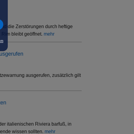
ind die Zerstörungen durch heftige
Rim bleibt geöffnet.
mehr
um
ausgerufen
tzewarnung ausgerufen, zusätzlich gilt
ten
 italienischen Riviera barfuß, in
sende wissen sollten.
mehr