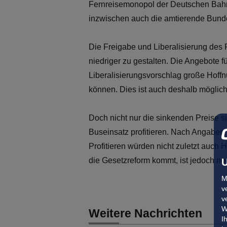
Fernreisemonopol der Deutschen Bahn 
inzwischen auch die amtierende Bun
Die Freigabe und Liberalisierung des 
niedriger zu gestalten. Die Angebote f
Liberalisierungsvorschlag große Hoffn
können. Dies ist auch deshalb möglich,
Doch nicht nur die sinkenden Preise 
Buseinsatz profitieren. Nach Angabe
Profitieren würden nicht zuletzt auch 
die Gesetzreform kommt, ist jedoch no
U
M
v
v
W
Weitere Nachrichten
I