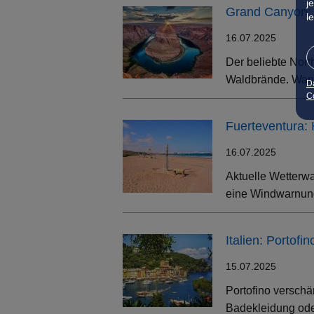
j
Grand Canyon: 
l
16.07.2025
Der beliebte Nort
Waldbrände. Wand
D
Co
Fuerteventura:
16.07.2025
Aktuelle Wetterwa
eine Windwarnung
Italien: Portof
15.07.2025
Portofino verschä
Badekleidung oder