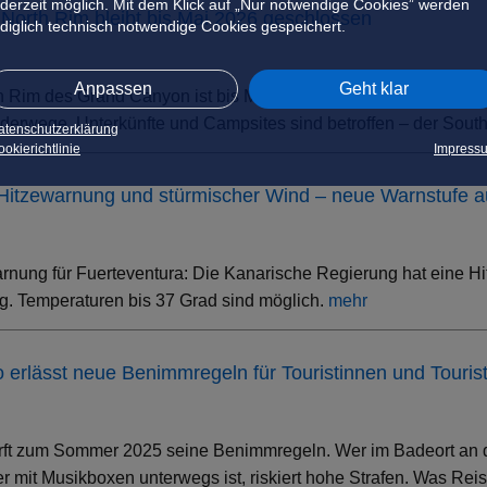
ederzeit möglich. Mit dem Klick auf „Nur notwendige Cookies” werden
North Rim bleibt bis Mai 2026 geschlossen
ediglich technisch notwendige Cookies gespeichert.
Anpassen
Geht klar
h Rim des Grand Canyon ist bis Mai 2026 geschlossen. Grund s
erwege, Unterkünfte und Campsites sind betroffen – der South 
atenschutzerklärung
okierichtlinie
Impress
 Hitzewarnung und stürmischer Wind – neue Warnstufe 
rnung für Fuerteventura: Die Kanarische Regierung hat eine Hi
. Temperaturen bis 37 Grad sind möglich.
mehr
ino erlässt neue Benimmregeln für Touristinnen und Touris
rft zum Sommer 2025 seine Benimmregeln. Wer im Badeort an der
 mit Musikboxen unterwegs ist, riskiert hohe Strafen. Was Rei