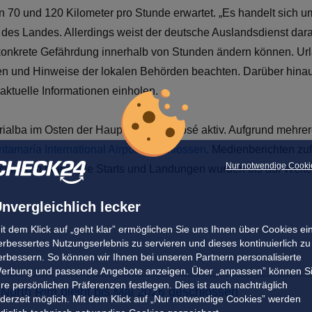
 und 120 Kilometer pro Stunde erwartet. „Es handelt sich um 
 des Landes. Allerdings weist der deutsche Auslandsdienst dara
konkrete Gefährdung innerhalb von Stunden ändern können. Urla
n und Hinweise der lokalen Behörden beachten. Darüber hinaus
aktuelle Informationen einholen.
rrialba im Osten der Hauptstadt San José aktiv. Aufgrund mehr
tamaría International Airport geschlossen
. Medienberichten zu
Nur notwendige Cooki
esinneren lahm. Alle Starts und Landungen wurden bis auf Weit
nvergleichlich lecker
it dem Klick auf „geht klar” ermöglichen Sie uns Ihnen über Cookies ei
erbessertes Nutzungserlebnis zu servieren und dieses kontinuierlich zu
erbessern. So können wir Ihnen bei unseren Partnern personalisierte
erbung und passende Angebote anzeigen. Über „anpassen” können S
hre persönlichen Präferenzen festlegen. Dies ist auch nachträglich
North Rim bleibt bis Mai 2026 geschlossen
ederzeit möglich. Mit dem Klick auf „Nur notwendige Cookies” werden