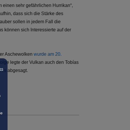
einen sehr gefährlichen Hurrikan“,
ufhin, dass sich die Stärke des
uber sollen in jedem Fall die
 können sich Interessierte auf der
erer Aschewolken
wurde am 20.
folge legte der Vulkan auch den Tobías
es
eres abgesagt.
n
ie