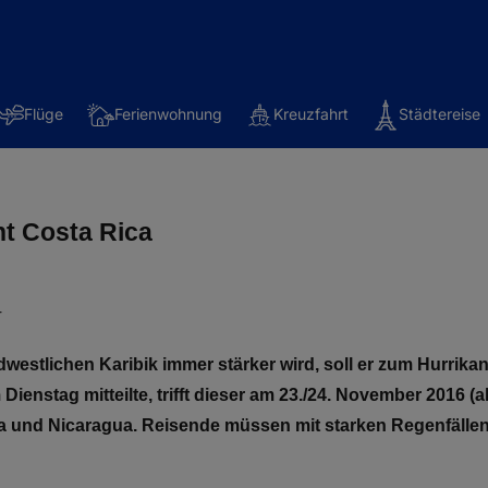
Flüge
Ferienwohnung
Kreuzfahrt
Städtereise
t Costa Rica
r
dwestlichen Karibik immer stärker wird, soll er zum Hurrika
enstag mitteilte, trifft dieser am 23./24. November 2016 (a
ica und Nicaragua. Reisende müssen mit starken Regenfäl