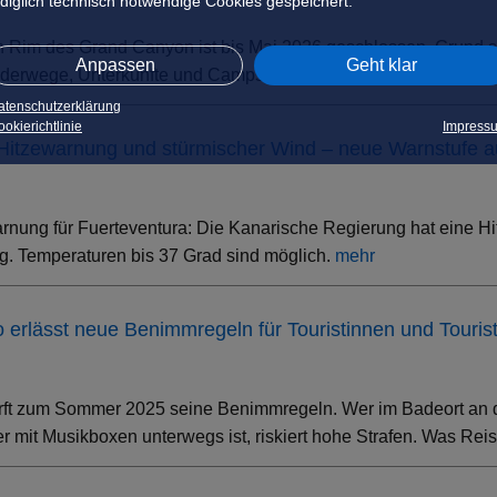
ediglich technisch notwendige Cookies gespeichert.
h Rim des Grand Canyon ist bis Mai 2026 geschlossen. Grund s
Anpassen
Geht klar
erwege, Unterkünfte und Campsites sind betroffen – der South 
atenschutzerklärung
okierichtlinie
Impress
 Hitzewarnung und stürmischer Wind – neue Warnstufe 
rnung für Fuerteventura: Die Kanarische Regierung hat eine Hi
. Temperaturen bis 37 Grad sind möglich.
mehr
ino erlässt neue Benimmregeln für Touristinnen und Touris
rft zum Sommer 2025 seine Benimmregeln. Wer im Badeort an der
 mit Musikboxen unterwegs ist, riskiert hohe Strafen. Was Rei