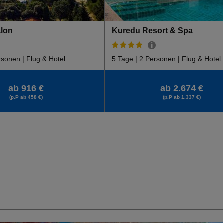
alon
Kuredu Resort & Spa
rsonen | Flug & Hotel
5 Tage | 2 Personen | Flug & Hotel
ab 916 €
ab 2.674 €
(p.P ab 458 €)
(p.P ab 1.337 €)