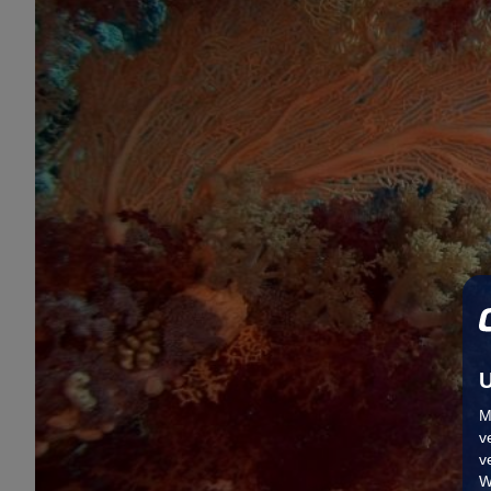
U
M
v
v
W