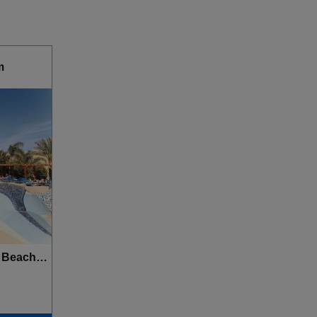
m
Three Corners Fayrouz Plaza Beach Resort