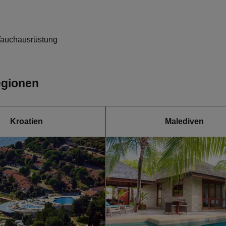
 Tauchausrüstung
egionen
Kroatien
Malediven