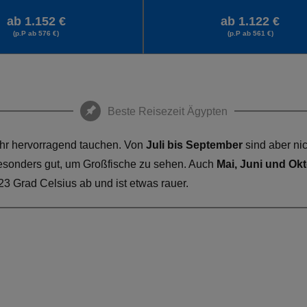
ab 1.152 €
ab 1.122 €
(p.P ab 576 €)
(p.P ab 561 €)
Beste Reisezeit Ägypten
ahr hervorragend tauchen. Von
Juli bis September
sind aber ni
 besonders gut, um Großfische zu sehen. Auch
Mai, Juni und Ok
23 Grad Celsius ab und ist etwas rauer.