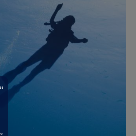
es
n
ie