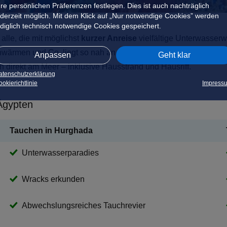
hre persönlichen Präferenzen festlegen. Dies ist auch nachträglich
ederzeit möglich. Mit dem Klick auf „Nur notwendige Cookies” werden
ediglich technisch notwendige Cookies gespeichert.
 alle, die mit möglichst
kurzer Anreise
vielfältige Unterwasserw
hwärmen und Co. liegt so nah an Europa wie die Spots am Roten M
Anpassen
Geht klar
n direkt am Meer – inklusive Hausstrand und Hausriff.
atenschutzerklärung
okierichtlinie
Impress
Ägypten
Tauchen in Hurghada
Unterwasserparadies
Wracks erkunden
Abwechslungsreiches Tauchrevier