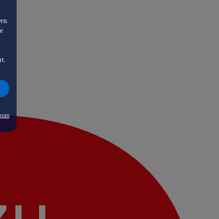
ern.
de
rt.
ssum
zu