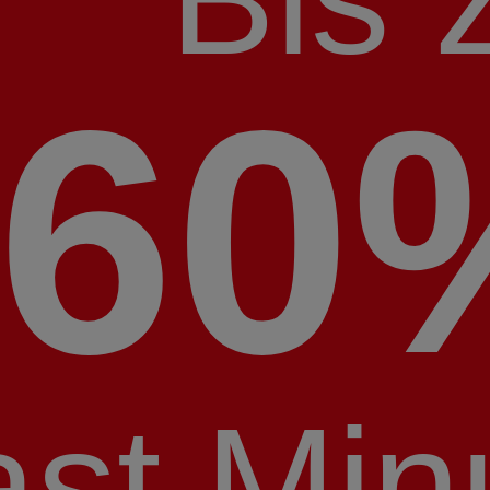
60
ast Min