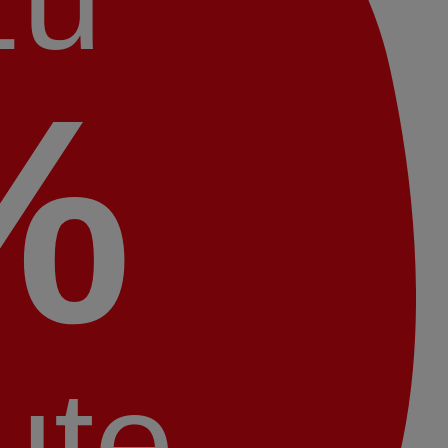
%
ute