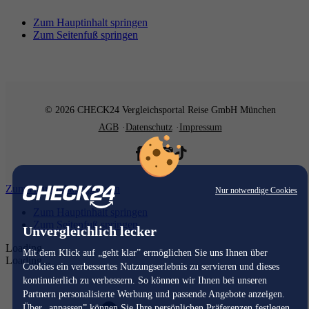
Zum Hauptinhalt springen
Zum Seitenfuß springen
© 2026 CHECK24 Vergleichsportal Reise GmbH München
AGB
Datenschutz
Impressum
Zum Hauptinhalt springen
Nur notwendige Cookies
Zum Hauptinhalt springen
Zum Seitenfuß springen
Unvergleichlich lecker
Loading...
Mit dem Klick auf „geht klar” ermöglichen Sie uns Ihnen über
Loading...
Cookies ein verbessertes Nutzungserlebnis zu servieren und dieses
kontinuierlich zu verbessern. So können wir Ihnen bei unseren
Partnern personalisierte Werbung und passende Angebote anzeigen.
Über „anpassen” können Sie Ihre persönlichen Präferenzen festlegen.