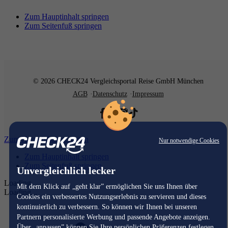
Zum Hauptinhalt springen
Zum Seitenfuß springen
© 2026 CHECK24 Vergleichsportal Reise GmbH München
AGB
Datenschutz
Impressum
Zum Hauptinhalt springen
Nur notwendige Cookies
Zum Hauptinhalt springen
Zum Seitenfuß springen
Unvergleichlich lecker
Loading...
Mit dem Klick auf „geht klar” ermöglichen Sie uns Ihnen über
Loading...
Cookies ein verbessertes Nutzungserlebnis zu servieren und dieses
kontinuierlich zu verbessern. So können wir Ihnen bei unseren
Partnern personalisierte Werbung und passende Angebote anzeigen.
Über „anpassen” können Sie Ihre persönlichen Präferenzen festlegen.