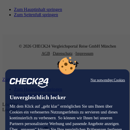
Zum Hauptinhalt springen
Zum Seitenfuß springen
© 2026 CHECK24 Vergleichsportal Reise GmbH München
AGB
Datenschutz
Impressum
Zum Hauptinhalt springen
Nur notwendige Cookies
Zum Hauptinhalt springen
Zum Seitenfuß springen
Unvergleichlich lecker
Loading...
Mit dem Klick auf „geht klar” ermöglichen Sie uns Ihnen über
Loading...
Cookies ein verbessertes Nutzungserlebnis zu servieren und dieses
kontinuierlich zu verbessern. So können wir Ihnen bei unseren
Partnern personalisierte Werbung und passende Angebote anzeigen.
Über „anpassen” können Sie Ihre persönlichen Präferenzen festlegen.