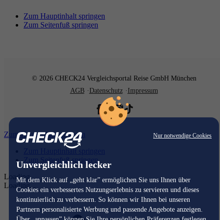
Zum Hauptinhalt springen
Zum Seitenfuß springen
© 2026 CHECK24 Vergleichsportal Reise GmbH München
AGB
Datenschutz
Impressum
Zum Hauptinhalt springen
Nur notwendige Cookies
Zum Hauptinhalt springen
Zum Seitenfuß springen
Unvergleichlich lecker
Loading...
Mit dem Klick auf „geht klar” ermöglichen Sie uns Ihnen über
Loading...
Cookies ein verbessertes Nutzungserlebnis zu servieren und dieses
kontinuierlich zu verbessern. So können wir Ihnen bei unseren
Partnern personalisierte Werbung und passende Angebote anzeigen.
Über „anpassen” können Sie Ihre persönlichen Präferenzen festlegen.