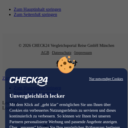
Zum Hauptinhalt springen
Zum Seitenfuß springen
© 2026 CHECK24 Vergleichsportal Reise GmbH München
AGB
Datenschutz
Impressum
Zum Hauptinhalt springen
Nur notwendige Cookies
Zum Hauptinhalt springen
Zum Seitenfuß springen
Unvergleichlich lecker
Loading...
Mit dem Klick auf „geht klar” ermöglichen Sie uns Ihnen über
Loading...
Cookies ein verbessertes Nutzungserlebnis zu servieren und dieses
kontinuierlich zu verbessern. So können wir Ihnen bei unseren
Partnern personalisierte Werbung und passende Angebote anzeigen.
Über „anpassen” können Sie Ihre persönlichen Präferenzen festlegen.