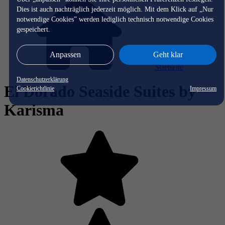
Dies ist auch nachträglich jederzeit möglich. Mit dem Klick auf „Nur
notwendige Cookies” werden lediglich technisch notwendige Cookies
gespeichert.
Anpassen
Geht klar
Startseite
Datenschutzerklärung
El Dorado Seaside Suites by
Cookierichtlinie
Impressum
Karisma