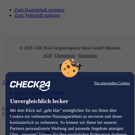
Zum Hauptinhalt springen
Zum Seitenfuß springen
© 2026 CHECK24 Vergleichsportal Reise GmbH München
AGB
Datenschutz
Impressum
Zum Hauptinhalt springen
Nur notwendige Cookies
Zum Hauptinhalt springen
Zum Seitenfuß springen
Unvergleichlich lecker
Loading...
Mit dem Klick auf „geht klar” ermöglichen Sie uns Ihnen über
Loading...
Cookies ein verbessertes Nutzungserlebnis zu servieren und dieses
kontinuierlich zu verbessern. So können wir Ihnen bei unseren
Partnern personalisierte Werbung und passende Angebote anzeigen.
Über „anpassen” können Sie Ihre persönlichen Präferenzen festlegen.