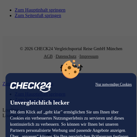
Zum Hauptinhalt springen
Zum Seitenfuß springen
© 2026 CHECK24 Vergleichsportal Reise GmbH München
AGB
Datenschutz
Impressum
Zum Hauptinhalt springen
Nur notwendige Cookies
Zum Hauptinhalt springen
Zum Seitenfuß springen
Unvergleichlich lecker
Loading...
Mit dem Klick auf „geht klar” ermöglichen Sie uns Ihnen über
Loading...
Cookies ein verbessertes Nutzungserlebnis zu servieren und dieses
kontinuierlich zu verbessern. So können wir Ihnen bei unseren
Partnern personalisierte Werbung und passende Angebote anzeigen.
Über „anpassen” können Sie Ihre persönlichen Präferenzen festlegen.