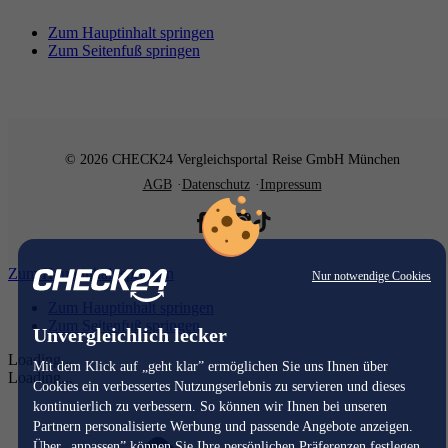
Zum Hauptinhalt springen
Zum Seitenfuß springen
© 2026 CHECK24 Vergleichsportal Reise GmbH München
AGB
Datenschutz
Impressum
Zum Hauptinhalt springen
Nur notwendige Cookies
Zum Hauptinhalt springen
Zum Seitenfuß springen
Unvergleichlich lecker
Loading...
Mit dem Klick auf „geht klar” ermöglichen Sie uns Ihnen über
Loading...
Cookies ein verbessertes Nutzungserlebnis zu servieren und dieses
kontinuierlich zu verbessern. So können wir Ihnen bei unseren
Partnern personalisierte Werbung und passende Angebote anzeigen.
Über „anpassen” können Sie Ihre persönlichen Präferenzen festlegen.