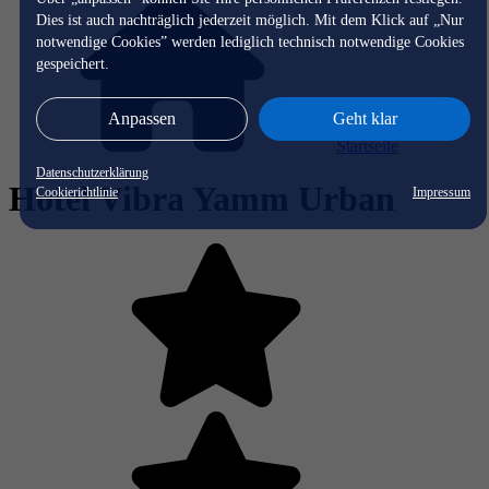
Dies ist auch nachträglich jederzeit möglich. Mit dem Klick auf „Nur
notwendige Cookies” werden lediglich technisch notwendige Cookies
gespeichert.
Anpassen
Geht klar
Startseite
Datenschutzerklärung
Hotel Vibra Yamm Urban
Cookierichtlinie
Impressum