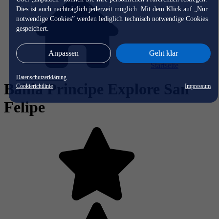
Dies ist auch nachträglich jederzeit möglich. Mit dem Klick auf „Nur
notwendige Cookies” werden lediglich technisch notwendige Cookies
gespeichert.
Anpassen
Geht klar
Startseite
Datenschutzerklärung
Bahia Principe Explore San
Cookierichtlinie
Impressum
Felipe