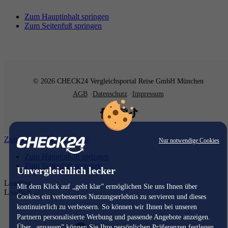
Zum Hauptinhalt springen
Zum Seitenfuß springen
© 2026 CHECK24 Vergleichsportal Reise GmbH München
AGB
Datenschutz
Impressum
Zum Hauptinhalt springen
Nur notwendige Cookies
Zum Hauptinhalt springen
Zum Seitenfuß springen
Unvergleichlich lecker
Loading...
Mit dem Klick auf „geht klar” ermöglichen Sie uns Ihnen über
Loading...
Cookies ein verbessertes Nutzungserlebnis zu servieren und dieses
kontinuierlich zu verbessern. So können wir Ihnen bei unseren
Partnern personalisierte Werbung und passende Angebote anzeigen.
Über „anpassen” können Sie Ihre persönlichen Präferenzen festlegen.